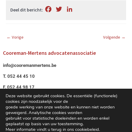
F
T
L
Deel dit bericht:
a
w
i
c
i
n
e
t
k
←
Vorige
Volgende
→
b
t
e
o
e
d
Cooreman-Mertens advocatenassociatie
o
r
I
info@cooremanmertens.be
k
n
T. 052 44 45 10
F. 052 44 98 17
Deze website gebruikt cookies. De essentiële (functionele)
Adres
cookies zijn noodzakelijk voor de
goede werking van onze website en kunnen niet worden
Kouterstraat 76
geweigerd. Analytische cookies worden
gebruikt voor statistische doeleinden en worden enkel
9240 Zele
geplaatst op basis van uw toestemming.
Meer informatie vindt u terug in ons cookiebeleid.